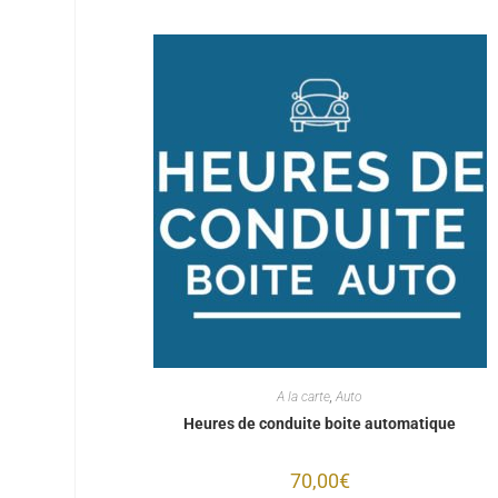
A la carte
,
Auto
Heures de conduite boite automatique
70,00
€