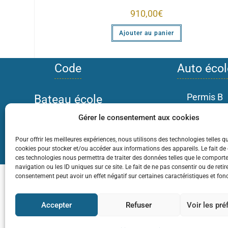
910,00
€
Ajouter au panier
Code
Auto écol
Permis B
Bateau école
Permis Boîte 
Gérer le consentement aux cookies
Tarifs école
Conduite A
Pour offrir les meilleures expériences, nous utilisons des technologies telles q
Conduite super
cookies pour stocker et/ou accéder aux informations des appareils. Le fait de
ces technologies nous permettra de traiter des données telles que le compor
navigation ou les ID uniques sur ce site. Le fait de ne pas consentir ou de retir
consentement peut avoir un effet négatif sur certaines caractéristiques et fon
Mentions légales
Do
Accepter
Refuser
Voir les pr
Auto-Bateau Ecole Corot : Bâtiment F Résidence Co