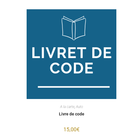
A la carte
,
Auto
Livre de code
15,00
€