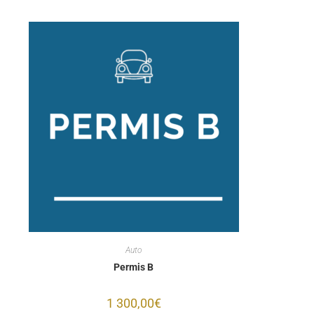
Auto
Permis B
1 300,00
€