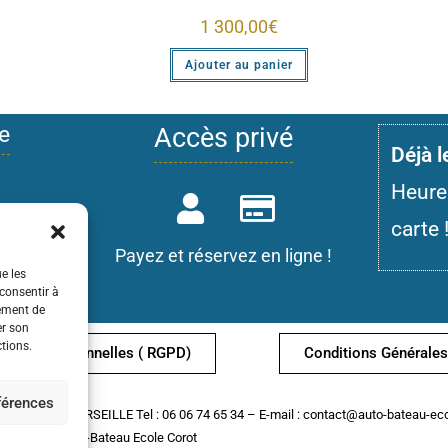
1 300,00
€
Ajouter au panier
e
Accès privé
D
éjà 
Heure
auto
carte 
AC
Payez et réservez en ligne !
ue les
visée
 consentir à
tement de
er son
ctions.
nnées personnelles ( RGPD)
Conditions Générales
58 av Corot 13013
éférences
rot –
13013 MARSEILLE
Tel : 06 06 74 65 34 –
E-mail : contact@auto-bateau-eco
© Auto-Bateau Ecole Corot