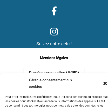
Suivez notre actu !
Mentions légales
Données personnelles ( RGPD)
Gérer le consentement aux
cookies
Conditions Générales de Vente
Pour offrir les meilleures expériences, nous utilisons des technologies telles que
58 av Corot 13013
les cookies pour stocker et/ou accéder aux informations des appareils. Le fait
Auto-Bateau Ecole Corot : Bâtiment F Résidence Corot –
13013 MARSEILLE
Tel :
de consentir à ces technologies nous permettra de traiter des données telles