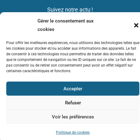
Suivez notre actu !
Gérer le consentement aux
Mentions légales
cookies
Pour offrir les meilleures expériences, nous utilisons des technologies telles que
Données personnelles ( RGPD)
les cookies pour stocker et/ou accéder aux informations des appareils. Le fait
de consentir à ces technologies nous permettra de traiter des données telles
que le comportement de navigation ou les ID uniques sur ce site. Le fait de ne
pas consentir ou de retirer son consentement peut avoir un effet négatif sur
Conditions Générales de Vente
certaines caractéristiques et fonctions.
58 av Corot 13013
Accepter
Auto-Bateau Ecole Corot : Bâtiment F Résidence Corot –
13013 MARSEILLE
Tel :
06 06 74 65 34 –
E-mail : contact@auto-bateau-ecole-marseille.fr
Refuser
© Auto-Bateau Ecole Corot
Site réalisé par l’
Agence Ma11 Conseil
Voir les préférences
Politique de cookies