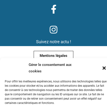
Suivez notre actu !
Mentions légales
Gérer le consentement aux
Données personnelles ( RGPD)
cookies
Pour offrir les meilleures expériences, nous utilisons des technologies telles que
Conditions Générales de Vente
les cookies pour stocker et/ou accéder aux informations des appareils. Le fait
de consentir à ces technologies nous permettra de traiter des données telles
que le comportement de navigation ou les ID uniques sur ce site. Le fait de ne
58 av Corot 13013
pas consentir ou de retirer son consentement peut avoir un effet négatif sur
Auto-Bateau Ecole Corot : Bâtiment F Résidence Corot –
13013 MARSEILLE
Tel :
certaines caractéristiques et fonctions.